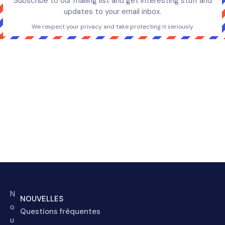
Subscribe to our mailing list and get interesting stuff and
updates to your email inbox.
We respect your privacy and take protecting it seriously
N
NOUVELLES
o
Questions fréquentes
u