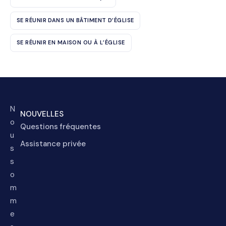
SE RÉUNIR DANS UN BÂTIMENT D’ÉGLISE
SE RÉUNIR EN MAISON OU À L’ÉGLISE
N
NOUVELLES
o
Questions fréquentes
u
Assistance privée
s
s
o
m
m
e